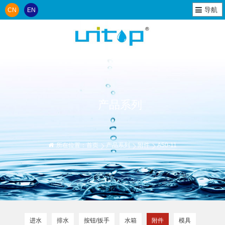
导航
CN
EN
产品系列
所在位置：
首页
产品系列
附件
A50-11
进水
排水
按钮/扳手
水箱
附件
模具